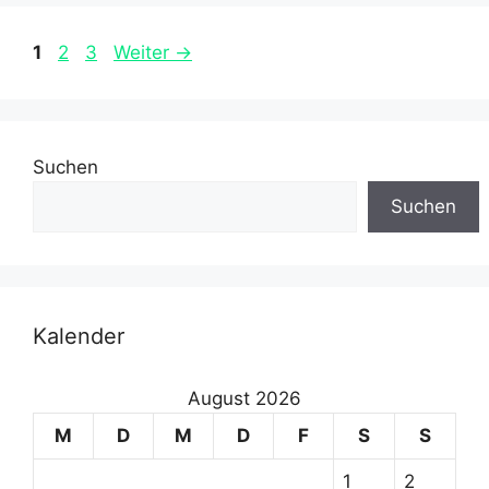
Seite
Seite
Seite
1
2
3
Weiter
→
Suchen
Suchen
Kalender
August 2026
M
D
M
D
F
S
S
1
2